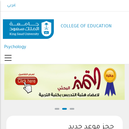
Skip
عربي
to
main
content
COLLEGE OF EDUCATION
Psychology
Commission for Excellence in Research
حجز موعد جديد