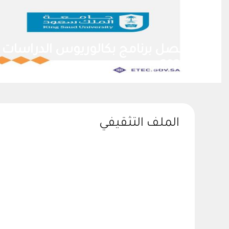
حصل برنامج بكالوريوس الدراسات ال
2028م.
الملف التثقيفي