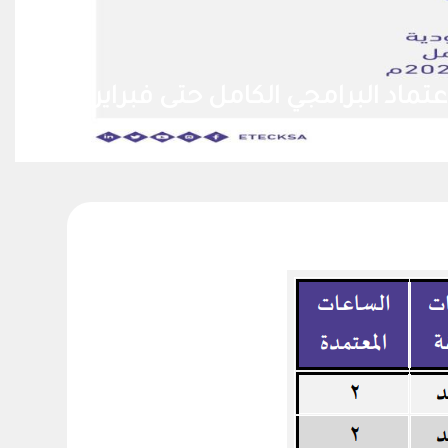
معة الملك سعود على الاعتماد البرامجي ا