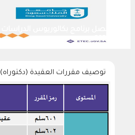
ي الكامل حتى فبراير
حصل برن
2028م.
توصيف مقررات العقيدة (دكتوراه)