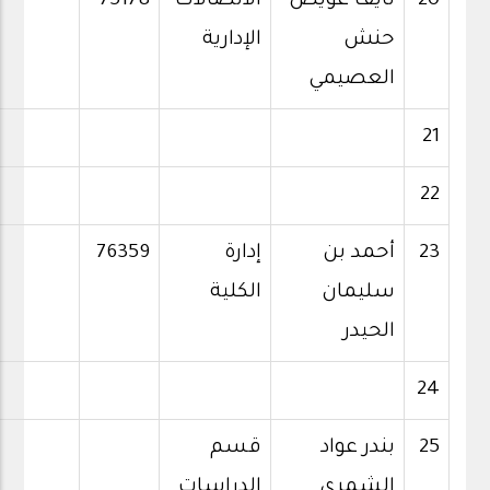
20
نايف عويض
الاتصالات
75178
حنش
الإدارية
العصيمي
21
22
23
أحمد بن
إدارة
76359
سليمان
الكلية
الحيدر
24
25
بندر عواد
قسم
الشمري
الدراسات