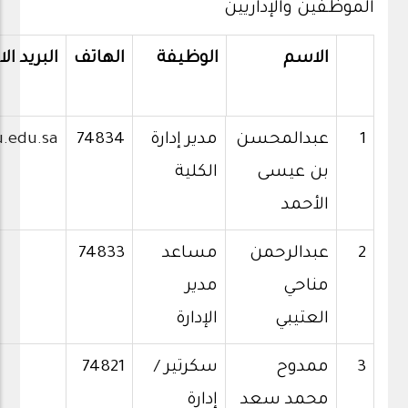
الموظفين والإداريين
الاسم
الوظيفة
الهاتف
البريد ال
1
عبدالمحسن
مدير إدارة
74834
.edu.sa
بن عيسى
الكلية
الأحمد
2
عبدالرحمن
مساعد
74833
مناحي
مدير
العتيبي
الإدارة
3
ممدوح
سكرتير /
74821
محمد سعد
إدارة