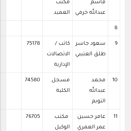
قاسم
مكتب
عبدالله خرمي
العميد
8
9
سعود جاسر
كاتب /
75178
طلق العتيبي
الاتصالات
الإدارية
10
محمد
مسجل
74580
عبدالله
الكلية
التويم
11
عامر حسين
مكتب
76705
عمر العمري
الوكيل