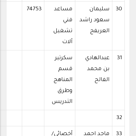
30
سليمان
مساعد
74753
سعود راشد
فني
العريفج
تشغيل
آلات
31
عبدالهادي
سكرتير
بن محمد
قسم
الفالح
المناهج
وطرق
التدريس
32
33
ماجد احمد
أخصائي/