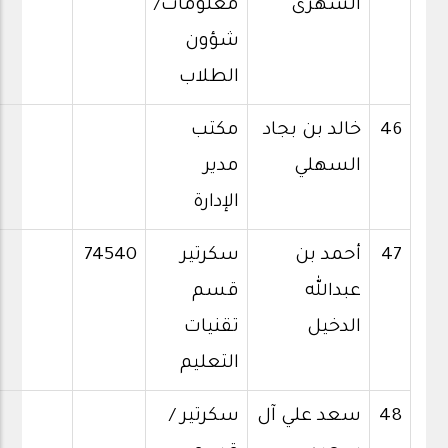
الشهرى
معلومات/
شؤون
الطلاب
46
خالد بن بجاد
مكتب
السهلي
مدير
الإدارة
47
أحمد بن
سكرتير
74540
عبدالله
قسم
الدخيل
تقنيات
التعليم
48
سعد علي آل
سكرتير /