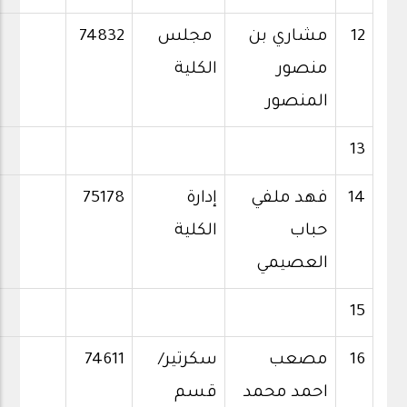
12
مشاري بن
مجلس
74832
منصور
الكلية
المنصور
13
14
فهد ملفي
إدارة
75178
حباب
الكلية
العصيمي
15
16
مصعب
سكرتير/
74611
احمد محمد
قسم