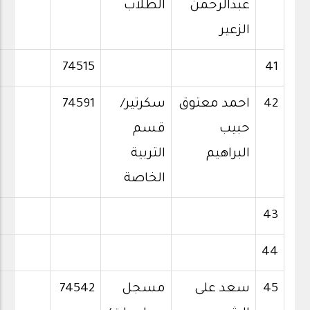
عبدالرحمن
الطلاب
الزعير
74515
41
42
احمد معتوق
سكرتير/
74591
حبيب
قسم
البراهيم
التربية
الخاصة
43
44
45
سعد على
مسجل
74542