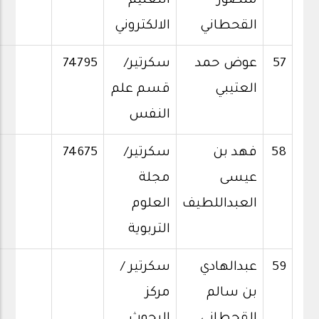
منصور
التعليم
القحطاني
الالكتروني
57
عوض حمد
سكرتير/
74795
العتيبي
قسم علم
النفس
58
فهد بن
سكرتير/
74675
عيسى
مجلة
العبداللطيف
العلوم
التربوية
59
عبدالهادي
سكرتير /
بن سالم
مركز