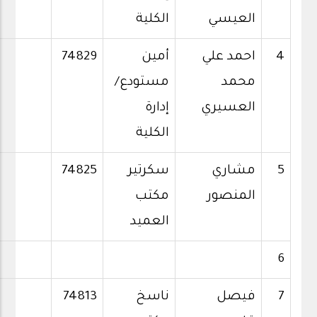
العيسي
الكلية
4
احمد علي
أمين
74829
محمد
مستودع/
العسيري
إدارة
الكلية
5
مشاري
سكرتير
74825
المنصور
مكتب
العميد
6
7
فيصل
ناسخ
74813