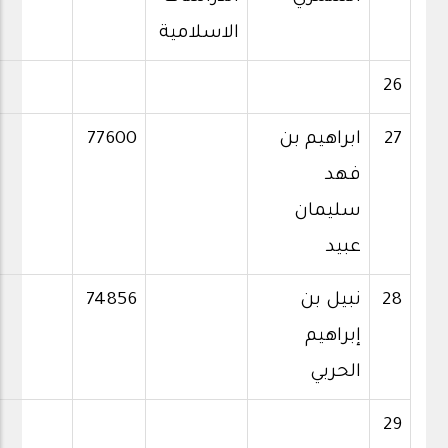
الاسلامية
26
27
ابراهيم بن
77600
فهد
سليمان
عبيد
28
نبيل بن
74856
إبراهيم
الحربي
29