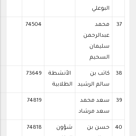
البوعلي
37
محمد
74504
عبدالرحمن
سليمان
السحيم
38
كاتب بن
الأنشطة
73649
سالم الرشيد
الطلابية
39
سعد محمد
74819
سعد مرشاد
40
حسن بن
شؤون
74818